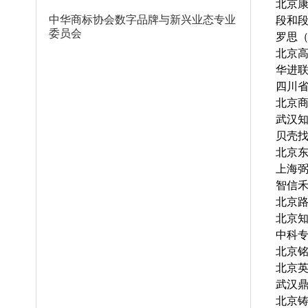
北京
中华商标协会数字品牌与新兴业态专业
段和
委员会
罗思
北京
华进
四川
北京
武汉
贝壳
北京
上海
智信
北京
北京
中科
北京
北京
武汉
北京