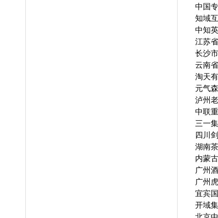
中国
知域
中知
江苏
长沙
云南
淘天
元气森
泸州
中联
三一
四川
湖南
内蒙
广州
广州
宜宾
开域
北京