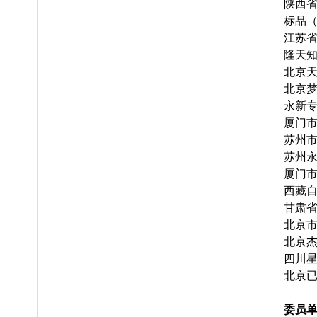
陕西
标品
江苏
隆天
北京
北京
永新
厦门
苏州
苏州
厦门
西藏
甘肃
北京
北京
四川
北京
委员