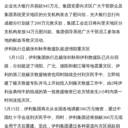
企业光大银行共捐款945万元。集团党委向灾区广大干部群众及
集团系统受灾地区的分支机构发去了慰问信，光大银行总行向
成都分行划拔了200万元救灾款，集团工会近日将向受灾地区分
支机构发放34万元慰问款。集团倡导系统广大干部员工参加各
地的献血等救灾活动。
伊利执行总裁张剑秋率救援队挺进绵阳重灾区
5月15日，伊利集团执行总裁张剑秋和伊利救援队已兵分四
路，分别挺进了绵阳、广元、德阳和都江堰等地震重灾区。伊
利的第三批赈灾救援物资也同时陆续交付到灾民手中。立即组
建了赈灾救援专队并马上开始投入到赈灾救援工作中。由2吨伊
利金典纯牛奶组成的第一批救援物资已在灾情发生2小时内第一
时间送抵灾区。
5月15日，伊利集团再次从全国各地调拨500万元物资，通过中
国红十字会送到灾民手中。同时，伊利集团还将捐献300万元现
金用于灾后重建。至此，伊利集团通过各种渠道向灾区捐款捐