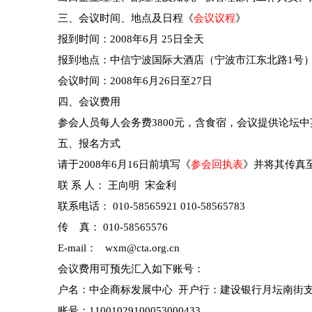
三、会议时间、地点及日程《
会议议程
》
报到时间：2008年6月 25日全天
报到地点：中信宁波国际大酒店（宁波市江东北路1号
会议时间：2008年6月26日至27日
四、会议费用
参会人员每人会务费3800元，含食宿，会议提供论坛
五、报名方式
请于2008年6月16日前填写《
参会回执表
》并将其传真
联 系 人： 王向明 宋金利
联系电话： 010-58565921 010-58565783
传 真： 010-58565576
E-mail：
wxm@cta.org.cn
会议费用可预先汇入如下账号：
户名：中企商标发展中心 开户行：建设银行月坛南街
账号：11001029100053000433