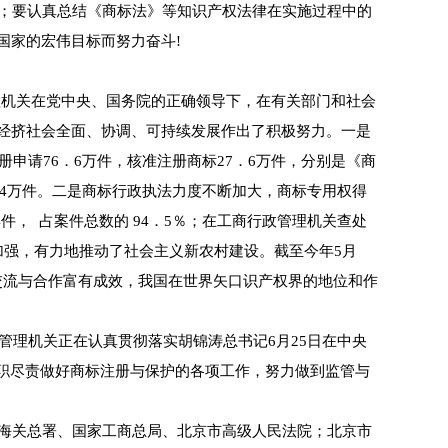
心；要认真总结《商标法》等知识产权法律在实施过程中的
国家的宏伟目标而努力奋斗!
理机关在党中央、国务院的正确领导下，在有关部门和社会
经挤社会全面、协调、可持续发展作出了积极努力。一是
申请76．6万件，核准注册商标27．6万件，分别是《商
77．4万件。二是商标行政执法力度不断加大，商标专用权得
4件， 占案件总数的 94．5％；在工商行政管理机关查处
断加强，有力地推动了社会主义新农村建设。截至今年5月
际交流与合作富有成效，我国在世界矢口识产权界的地位和作
理机关正在认真贯彻落实胡锦涛总书记6月25日在中央
职尽责做好商标注册与保护的各项工作，努力做到监管与
海关总署、国家工商总局、北京市高级人民法院；北京市