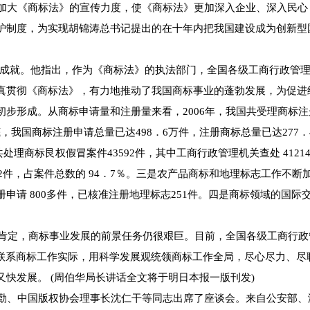
步加大《商标法》的宣传力度，使《商标法》更加深入企业、深入民
护制度，为实现胡锦涛总书记提出的在十年内把我国建设成为创新型
的成就。他指出，作为《商标法》的执法部门，全国各级工商行政管
真贯彻《商标法》，有力地推动了我国商标事业的蓬勃发展，为促进
步形成。从商标申请量和注册量来看，2006年，我国共受理商标注册
06年底，我国商标注册申请总量已达498．6万件，注册商标总量已达2
共处理商标艮权假冒案件43592件，其中工商行政管理机关查处 4121
22件，占案件总数的 94．7％。三是农产品商标和地理标志工作不
申请 800多件，已核准注册地理标志251件。四是商标领域的国
肯定，商标事业发展的前景任务仍很艰巨。目前，全国各级工商行政管
密联系商标工作实际，用科学发展观统领商标工作全局，尽心尽力、尽
快发展。 (周伯华局长讲话全文将于明日本报一版刊发)
、中国版权协会理事长沈仁干等同志出席了座谈会。来自公安部、