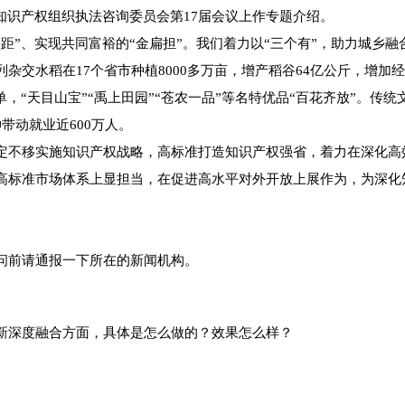
知识产权组织执法咨询委员会第17届会议上作专题介绍。
、实现共同富裕的“金扁担”。我们着力以“三个有”，助力城乡融合
列杂交水稻在17个省市种植8000多万亩，增产稻谷64亿公斤，增加
，“天目山宝”“禹上田园”“苍农一品”等名特优品“百花齐放”。传
伸带动就业近600万人。
不移实施知识产权战略，高标准打造知识产权强省，着力在深化高
高标准市场体系上显担当，在促进高水平对外开放上展作为，为深化
前请通报一下所在的新闻机构。
深度融合方面，具体是怎么做的？效果怎么样？