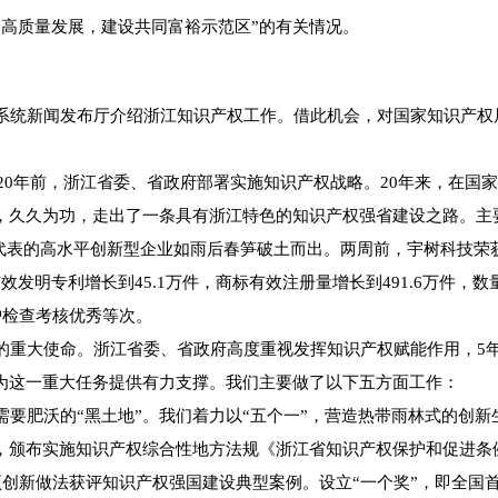
高质量发展，建设共同富裕示范区”的有关情况。
统新闻发布厅介绍浙江知识产权工作。借此机会，对国家知识产权
20年前，浙江省委、省政府部署实施知识产权战略。20年来，在国
，久久为功，走出了一条具有浙江特色的知识产权强省建设之路。主
”为代表的高水平创新型企业如雨后春笋破土而出。两周前，宇树科技
效发明专利增长到45.1万件，商标有效注册量增长到491.6万件，
护检查考核优秀等次。
大使命。浙江省委、省政府高度重视发挥知识产权赋能作用，5年
，为这一重大任务提供有力支撑。我们主要做了以下五方面工作：
肥沃的“黑土地”。我们着力以“五个一”，营造热带雨林式的创新生
，颁布实施知识产权综合性地方法规《浙江省知识产权保护和促进条
创新做法获评知识产权强国建设典型案例。设立“一个奖”，即全国首