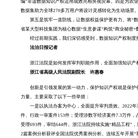
编”非遗数据知识产权运用成效亮相央视荧幕。四是为农业
数据集助力全球270多万用户将设计灵感转化为生动场景。
第五是筑牢一道防线，让数据权益保护更有力。将“数知
省某大型科技集团为核心数据“生意参谋”构筑“商业秘密+
经过前期实践，我们深切感受到，数据知识产权制度打开
法治日报记者
浙江法院是如何发挥审判职能作用，全面加强知识产
浙江省高级人民法院副院长 许惠春
创新是引领发展的第一动力，保护知识产权就是保护创新
力量。主要采取了以下一些举措：
一是以执法办案为中心，全面提升审判质效。2022年至今
件、行政一审案件153件；受理涉数字经济案件7.3万件，
受理693件，审结644件。浙江法院持续实施“精品工程”
2篇案例分析获评全国法院优秀案例分析。连续五年开展“我