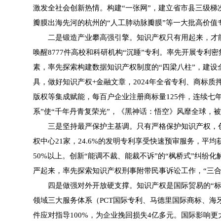
激发全社会创新热情。构建“一张网”，建立省市县三级梯
瓣膜出海先河的杭州的“人工肺动脉瓣膜”等一大批高价值
二是锻造产业攀高强引擎。知识产权只有用起来，才能释
唤醒8777件高校和科研机构“沉睡”专利。率先开展专利
素，率先探索构建数据知识产权制度的“四梁八柱”，建设全
具，做好知识产权+金融文章，2024年全省专利、商标质押
版权等集成赋能，每百户企业注册商标量125件，连续七年
系”使“千年丹青复荣光”，《黑神话：悟空》风靡全球，被
三是坚持最严保护主基调。只有严格保护知识产权，创新
权中心21家，24.6%的发明专利享受快速预审服务，
50%以上。创新“能调不裁、能裁不诉”的“枫桥式”纠纷化
严起来，率先探索知识产权刑事附带民事诉讼工作，“三合一
四是做强对外开放硬支撑。知识产权是国际贸易的“标配
领域三大服务体系（PCT国际专利、马德里国际商标、海
件应对指导100%，为企业挽回损失4亿多元。国际影响