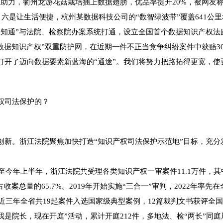
助力，衢州龙游花菇栽培插上数据翅膀，优品率提升20%，被网友称
六是让生活便捷，杭州某数据科技公司的“数智绿波带”覆盖641公里
通”与法院、检察院办案系统打通，设立全国首个数据知识产权法庭
数据知识产权”双重防护网，在近期一件不正当竞争纠纷案件中获赔30
了迈向数据要素新蓝海的“通途”。我们将努力把路拓得更宽，使
权司法保护的？
。浙江法院聚焦加快打造“知识产权司法保护示范地”目标，充分
年上半年，浙江法院共受理各类知识产权一审案件11.1万件，其中知
占收案总量的65.7%。2019年开始实施“三合一”审判，2022年
，近三年全省共19起案件入选国家级典型案例，12篇裁判文书获评全
是院长，现在开庭”活动，累计开庭212件，多地法、检“两长”同庭