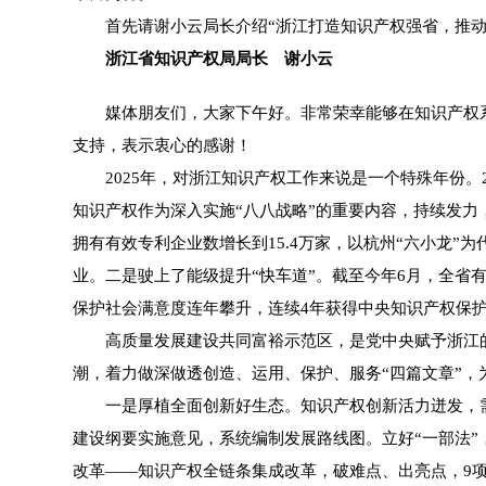
首先请谢小云局长介绍“浙江打造知识产权强省，推动
浙江省知识产权局局长 谢小云
媒体朋友们，大家下午好。非常荣幸能够在知识产权系
支持，表示衷心的感谢！
2025年，对浙江知识产权工作来说是一个特殊年份。
知识产权作为深入实施“八八战略”的重要内容，持续发力
拥有有效专利企业数增长到15.4万家，以杭州“六小龙
业。二是驶上了能级提升“快车道”。截至今年6月，全省有
保护社会满意度连年攀升，连续4年获得中央知识产权保
高质量发展建设共同富裕示范区，是党中央赋予浙江的重
潮，着力做深做透创造、运用、保护、服务“四篇文章”
一是厚植全面创新好生态。知识产权创新活力迸发，需要
建设纲要实施意见，系统编制发展路线图。立好“一部法”
改革——知识产权全链条集成改革，破难点、出亮点，9项