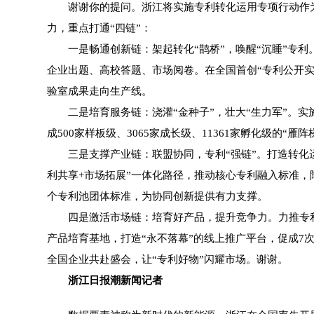
谢谢你的提问。浙江将实施专利转化运用专项行动作为
力，重点打通“四链”：
一是畅通创新链：架起转化“鹊桥”，唤醒“沉睡”专利。打
企业出题、高校答题、市场阅卷。在全国首创“专利公开实施
验室成果走向生产线。
二是培育服务链：浇灌“金种子”，壮大“生力军”。实施
成500家样板级、3065家成长级、11361家孵化级的“
三是支撑产业链：联盟协同，专利“强链”。打造转化运
利共享+市场拓展”一体化路径，推动核心专利融入标准，
个专利池团体标准，为协同创新提供有力支撑。
四是激活市场链：培育好产品，提升竞争力。力推专利密集
产品培育基地，打造“永不落幕”的线上推广平台，促成7次
全国企业共赴盛会，让“专利好物”闪耀市场。谢谢。
浙江日报潮新闻记者