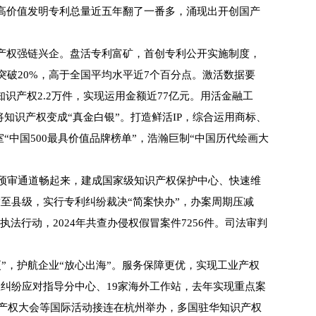
省高价值发明专利总量近五年翻了一番多，涌现出开创国产
产权强链兴企。盘活专利富矿，首创专利公开实施制度，
重突破20%，高于全国平均水平近7个百分点。激活数据要
识产权2.2万件，实现运用金额近77亿元。用活金融工
将知识产权变成“真金白银”。打造鲜活IP，综合运用商标、
“中国500最具价值品牌榜单”，浩瀚巨制“中国历代绘画大
预审通道畅起来，建成国家级知识产权保护中心、快速维
放至县级，实行专利纠纷裁决“简案快办”，办案周期压减
执法行动，2024年共查办侵权假冒案件7256件。司法审判
，护航企业“放心出海”。服务保障更优，实现工业产权
纠纷应对指导分中心、19家海外工作站，去年实现重点案
识产权大会等国际活动接连在杭州举办，多国驻华知识产权