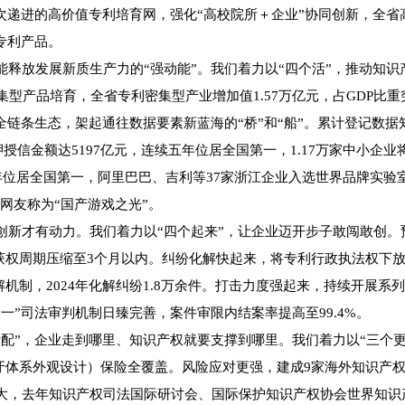
次递进的高价值专利培育网，强化“高校院所＋企业”协同创新，全
专利产品。
放发展新质生产力的“强动能”。我们着力以“四个活”，推动知识
密集型产品培育，全省专利密集型产业增加值1.57万亿元，占GDP比
链条生态，架起通往数据要素新蓝海的“桥”和“船”。累计登记数据知
授信金额达5197亿元，连续五年位居全国第一，1.17万家中小企业
位居全国第一，阿里巴巴、吉利等37家浙江企业入选世界品牌实验室
网友称为“国产游戏之光”。
才有动力。我们着力以“四个起来”，让企业迈开步子敢闯敢创。
平均获权周期压缩至3个月以内。纠纷化解快起来，将专利行政执法权下
解机制，2024年化解纠纷1.8万余件。打击力度强起来，持续开展系列
”司法审判机制日臻完善，案件审限内结案率提高至99.4%。
”，企业走到哪里、知识产权就要支撑到哪里。我们着力以“三个更”
牙体系外观设计）保险全覆盖。风险应对更强，建成9家海外知识产权
更大，去年知识产权司法国际研讨会、国际保护知识产权协会世界知