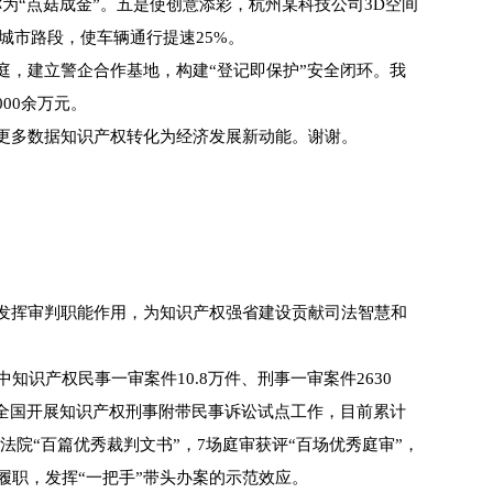
为“点菇成金”。五是使创意添彩，杭州某科技公司3D空间
城市路段，使车辆通行提速25%。
，建立警企合作基地，构建“登记即保护”安全闭环。我
00余万元。
更多数据知识产权转化为经济发展新动能。谢谢。
发挥审判职能作用，为知识产权强省建设贡献司法智慧和
识产权民事一审案件10.8万件、刑事一审案件2630
率先在全国开展知识产权刑事附带民事诉讼试点工作，目前累计
国法院“百篇优秀裁判文书”，7场庭审获评“百场优秀庭审”，
履职，发挥“一把手”带头办案的示范效应。