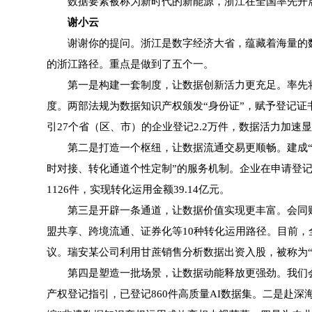
数据要素被称为新时代的新能源，浙江在全国率先开展
谢小云
谢谢你的提问。浙江是数字经济大省，蕴藏着海量的数据
的浙江路径。重点是做到了五个一。
第一是构建一套制度，让数据创新活力更充足。率先将数
度。两部法规为数据知识产权颁发“身份证”，赋予登记
引27个省（区、市）的企业登记2.2万件，数据活力加速
第二是打造一个枢纽，让数据流通交易更顺畅。建成“数
时对接、转化通道个性定制”的服务机制。企业在申请登记
1126件，实现转化运用金额39.14亿元。
第三是开辟一条通道，让数据价值实现更丰富。会同财
盟共享、跨境流通、证券化等10种转化运用路径。目前，
议。瑞安某公司利用甘蔗销售分析数据出资入股，被称为
第四是塑造一批场景，让数据动能释放更强劲。我们会
产权登记指引，已登记860件高质量AI数据集。二是赴