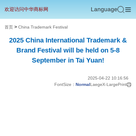
Language
欢迎访问中华商标网
>
首页
China Trademark Festival
2025 China International Trademark &
Brand Festival will be held on 5-8
September in Tai Yuan!
2025-04-22 10:16:56
FontSize：
Normal
Laege
X-Large
Print