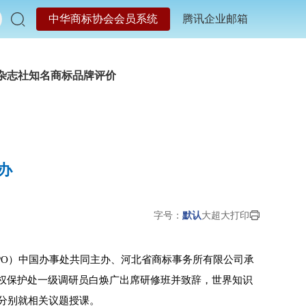
中华商标协会会员系统
腾讯企业邮箱
杂志社
知名商标品牌评价
办
字号：
默认
大
超大
打印
IPO）中国办事处共同主办、河北省商标事务所有限公司承
权保护处一级调研员白焕广出席研修班并致辞，世界知识
分别就相关议题授课。