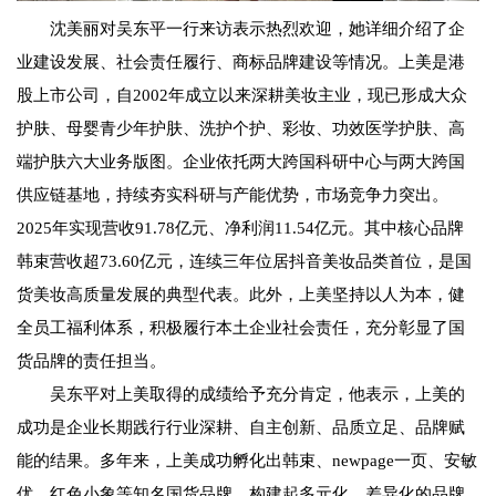
沈美丽对吴东平一行来访表示热烈欢迎，她详细介绍了企
业建设发展、社会责任履行、商标品牌建设等情况。上美是港
股上市公司，自2002年成立以来深耕美妆主业，现已形成大众
护肤、母婴青少年护肤、洗护个护、彩妆、功效医学护肤、高
端护肤六大业务版图。企业依托两大跨国科研中心与两大跨国
供应链基地，持续夯实科研与产能优势，市场竞争力突出。
2025年实现营收91.78亿元、净利润11.54亿元。其中核心品牌
韩束营收超73.60亿元，连续三年位居抖音美妆品类首位，是国
货美妆高质量发展的典型代表。此外，上美坚持以人为本，健
全员工福利体系，积极履行本土企业社会责任，充分彰显了国
货品牌的责任担当。
吴东平对上美取得的成绩给予充分肯定，他表示，上美的
成功是企业长期践行行业深耕、自主创新、品质立足、品牌赋
能的结果。多年来，上美成功孵化出韩束、newpage一页、安敏
优、红色小象等知名国货品牌，构建起多元化、差异化的品牌