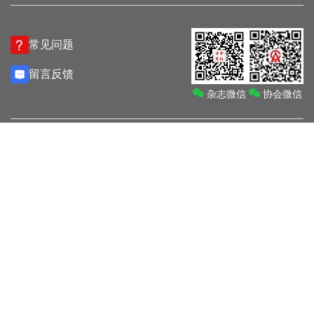
常见问题
留言反馈
杂志微信
协会微信
联系我们
地址：北京市海淀区紫竹院街道车道沟10号院 中华商标协会（北方
朗悦酒店）
电话：010-68014071
传真：010-68018055
邮箱：cta@cta.org.cn
法律顾问：北京市两高律师事务所 吴新华
版权所有：中华商标协会
京ICP备06065018号
技术支持：
环球商域科技有限公司