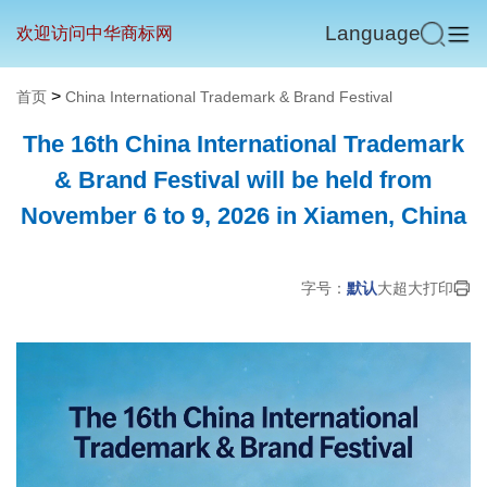
Language
欢迎访问中华商标网
>
首页
China International Trademark & Brand Festival
The 16th China International Trademark
& Brand Festival will be held from
November 6 to 9, 2026 in Xiamen, China
字号：
默认
大
超大
打印