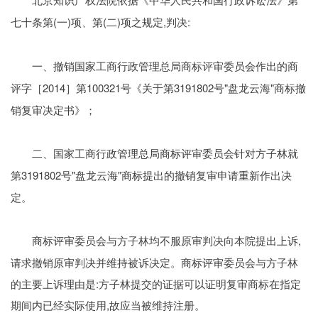
北京知识产权法院依据《中华人民共和国行政诉讼法》第
(一)项、第(二)项之规定,判决:
七十条第
一、撤销国家工商行政管理总局商标评审委员会作出的商
2014］第100321号《关于第3191802号"盘龙云海"商标撤
评字［
销复审决定书》；
二、国家工商行政管理总局商标评审委员会针对方子林就
3191802号"盘龙云海"商标提出的撤销复审申请重新作出决
第
定。
上诉人诉称
,
商标评审委员会与方子林均不服原审判决向本院提出上诉
请求撤销原审判决并维持被诉决定。商标评审委员会与方子林
的主要上诉理由是:方子林提交的证据可以证明复审商标在指定
期间内已经实际使用,故应当被维持注册。