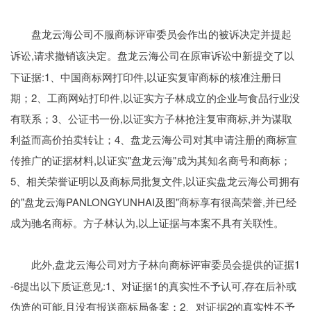
盘龙云海公司不服商标评审委员会作出的被诉决定并提起
,请求撤销该决定。盘龙云海公司在原审诉讼中新提交了以
诉讼
下证据:1、中国商标网打印件,以证实复审商标的核准注册日
期；2、工商网站打印件,以证实方子林成立的企业与食品行业没
有联系；3、公证书一份,以证实方子林抢注复审商标,并为谋取
利益而高价拍卖转让；4、盘龙云海公司对其申请注册的商标宣
传推广的证据材料,以证实"盘龙云海"成为其知名商号和商标；
5、相关荣誉证明以及商标局批复文件,以证实盘龙云海公司拥有
的"盘龙云海PANLONGYUNHAI及图"商标享有很高荣誉,并已经
成为驰名商标。方子林认为,以上证据与本案不具有关联性。
,盘龙云海公司对方子林向商标评审委员会提供的证据1
此外
-6提出以下质证意见:1、对证据1的真实性不予认可,存在后补或
伪造的可能,且没有报送商标局备案；2、对证据2的真实性不予