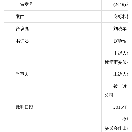
二审案号
(2016)
案由
商标权撤
合议庭
刘晓军、
书记员
赵静怡
上诉人(
标评审委员会
当事人
上诉人(
被上诉人
公司
裁判日期
2016年7
一、撤销
委员会作出的商