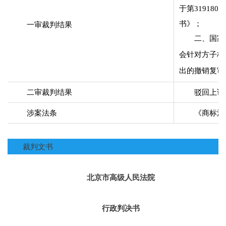
于第31918
书》；
一审裁判结果
二、国家
会针对方子林
出的撤销复审
二审裁判结果
驳回上诉
涉案法条
《商标法
裁判文书
北京市高级人民法院
行政判决书