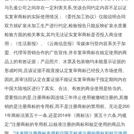
与孔雀公司之间存在一定利害关系,凭该合同约定内容不足以证
实复审商标的实际使用情况；《委托加工协议》仅能说明合同
双方就矿泉水加工生产进行约定,检验报告只能反映矿泉水质量
检验方面的相关事实,其均无法证实复审商标是否投入商业使
用；《生活新报》、《云南信息报》等媒体刊登内容系关于加
盟、代理等营销合作的广告宣传,并非复审商标在核定使用的商
品上的有效证据；产品照片、水票及包装物均未能显示证据的
形成时间,且该证据不能直接认定复审商标已经投入市场使用。
因此,原审法院认定在案证据不能证实复审商标于指定期间内在
中国大陆地区进行了真实、合法、有效的商业使用是恰当的。
需要指出的是,注册商标因连续三年停止使用被撤销注册的,其撤
销的是注册商标的专用权,而不是注册商标的禁用权。无论是200
1年商标法第五十一条,还是2014年《商标法》第五十六条,均规
定:"注册商标的专用权,以核准注册的商标和核定使用的商品为
限。"
这表明注册商标专用权仅限于核准注册的商标和核定使用