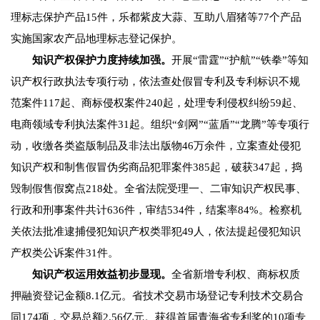
理标志保护产品15件，乐都紫皮大蒜、互助八眉猪等77个产品
实施国家农产品地理标志登记保护。
知识产权保护力度持续加强。
开展“雷霆”“护航”“铁拳”等知
识产权行政执法专项行动，依法查处假冒专利及专利标识不规
范案件117起、商标侵权案件240起，处理专利侵权纠纷59起、
电商领域专利执法案件31起。组织“剑网”“蓝盾”“龙腾”等专项行
动，收缴各类盗版制品及非法出版物46万余件，立案查处侵犯
知识产权和制售假冒伪劣商品犯罪案件385起，破获347起，捣
毁制假售假窝点218处。全省法院受理一、二审知识产权民事、
行政和刑事案件共计636件，审结534件，结案率84%。检察机
关依法批准逮捕侵犯知识产权类罪犯49人，依法提起侵犯知识
产权类公诉案件31件。
知识产权运用效益初步显现。
全省新增专利权、商标权质
押融资登记金额8.1亿元。省技术交易市场登记专利技术交易合
同174项，交易总额2.56亿元。获得首届青海省专利奖的10项专