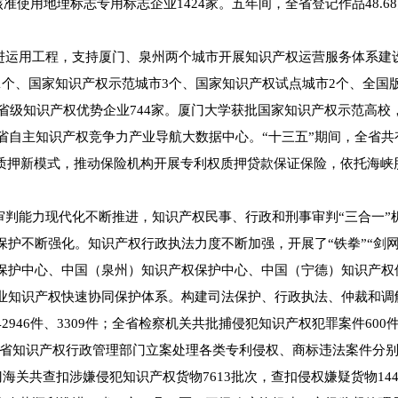
准使用地理标志专用标志企业1424家。五年间，全省登记作品48.6
运用工程，支持厦门、泉州两个城市开展知识产权运营服务体系建
个、国家知识产权示范城市3个、国家知识产权试点城市2个、全国版
，省级知识产权优势企业744家。厦门大学获批国家知识产权示范高
全省自主知识产权竞争力产业导航大数据中心。“十三五”期间，全省共
混合质押新模式，推动保险机构开展专利权质押贷款保证保险，依托海
判能力现代化不断推进，知识产权民事、行政和刑事审判“三合一”
不断强化。知识产权行政执法力度不断加强，开展了“铁拳”“剑网”“
保护中心、中国（泉州）知识产权保护中心、中国（宁德）知识产权
业知识产权快速协同保护体系。构建司法保护、行政执法、仲裁和调解
46件、3309件；全省检察机关共批捕侵犯知识产权犯罪案件600件9
。全省知识产权行政管理部门立案处理各类专利侵权、商标违法案件分别达
关共查扣涉嫌侵犯知识产权货物7613批次，查扣侵权嫌疑货物1446