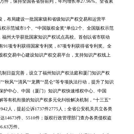
8万件，保持全国各省份前列，年均增长率27.96%。全省累
设，布局建设一批国家级和省级知识产权交易和运营平
权示范城市1个、“中国版权金奖”单位2个、全国版权示范
校，福州大学获批国家知识产权试点高校。首创以省市联动
有91项专利获得国家专利奖，87项专利获得省专利奖。全
峡股权交易中心建设知识产权交易平台，支持知识产权线上
机制日益完善，设立了福州知识产权法庭和厦门知识产权
秋风”“清风”“龙腾”“昆仑”等专项执法行动，提升了知识
保护中心、中国（厦门）知识产权快速维权中心、中国
等有机衔接的知识产权多元化纠纷解决机制，“十三五”
42人，提起公诉1737件2775人；全省公安机关共立各类
14673件、5510件；版权行政管理部门查办各类侵权盗
.63万件。