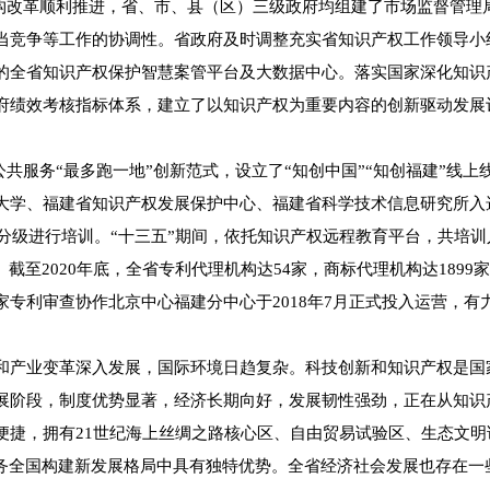
改革顺利推进，省、市、县（区）三级政府均组建了市场监督管理
当竞争等工作的协调性。省政府及时调整充实省知识产权工作领导小
的全省知识产权保护智慧案管平台及大数据中心。落实国家深化知识产
府绩效考核指标体系，建立了以知识产权为重要内容的创新驱动发展
服务“最多跑一地”创新范式，设立了“知创中国”“知创福建”线上
大学、福建省知识产权发展保护中心、福建省科学技术信息研究所入选
分级进行培训。“十三五”期间，依托知识产权远程教育平台，共培训
截至2020年底，全省专利代理机构达54家，商标代理机构达189
专利审查协作北京中心福建分中心于2018年7月正式投入运营，有
产业变革深入发展，国际环境日趋复杂。科技创新和知识产权是国
展阶段，制度优势显著，经济长期向好，发展韧性强劲，正在从知识
，拥有21世纪海上丝绸之路核心区、自由贸易试验区、生态文明
服务全国构建新发展格局中具有独特优势。全省经济社会发展也存在一