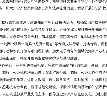
，完善案件移送要求和证据标准，健全涉嫌犯罪案件查办工作衔接机
能，加大知识产权案件检察办案和法律监督力度，积极开展知识产权
权行政执法体系，建设知识产权行政执法队伍，加强知识产权快保
加强知识产权行政执法指导制度建设。更好发挥我省打击侵犯知识产
行动，重点查处假冒专利、商标侵权、侵犯著作权、地理标志侵权假
“剑网”“秋风”“清风”“龙腾”“昆仑”等专项执法行动，打击专利
项行动和农资打假专项治理行动。加大电子商务等领域的知识产权行
业秘密保护，持续开展商业秘密保护示范基地建设。
心平台，完善相关体系机制。完善司法保护与行政执法、仲裁、调
、调解、公证机构培育力度，探索扩展仲裁、调解、公证工作中有关
律师调解工作室。运用大数据，通过源头追溯、实时监测、在线识别
法鉴定机构专业化、程序规范化建设。探索以信用为基础的知识产权
，依法依规惩戒严重失信主体，倡导企业知识产权诚信文化。加快建